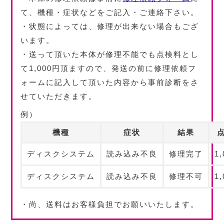
て、機種・症状などをご記入・ご連絡下さい。
・状態によっては、修理が出来ない場合もござ
います。
・送って頂いた本体が
修理不能でも点検料とし
て1,000円頂ます
ので、発送の前に修理依頼フ
ォームに記入して頂いた内容から事前診断をさ
せていただきます。
例）
機種
症状
結果
ディスクシステム
読み込み不良
修理完了
1,
ディスクシステム
読み込み不良
修理不可
1,
・尚、
送料はお客様負担
でお願いいたします。