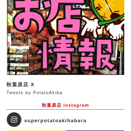
秋葉原店 X
Tweets by PotatoAkiba
秋葉原店 Instagram
superpotatoakihabara