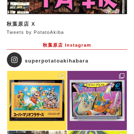
秋葉原店 X
Tweets by PotatoAkiba
秋葉原店 Instagram
superpotatoakihabara