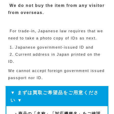
We do not buy the item from any visitor
from overseas.
For trade-in, Japanese law requires that we
need to take a photo copy of IDs as next.
1. Japanese government-issued ID and
2. Current address in Japan printed on the
ID.
We cannot accept foreign government issued
passport nor ID.
▼ まずは買取ご希望品をご用意くださ
い ▼
・商品の「名称」「対応機種名」をご確認